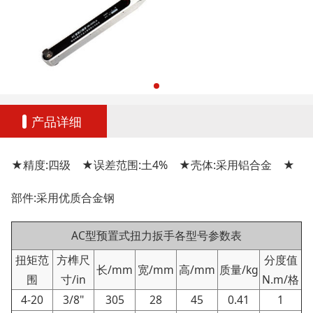
产品详细
★精度:四级 ★误差范围:土4% ★壳体:采用铝合金 ★
部件:采用优质合金钢
AC型预置式扭力扳手各型号参数表
扭矩范
方榫尺
分度值
长/mm
宽/mm
高/mm
质量/kg
围
寸/in
N.m/格
4-20
3/8"
305
28
45
0.41
1